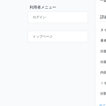
一
利用者メニュー
詳
ログイン
タ
トップページ
著
出
出
内
Ｉ
分
全て