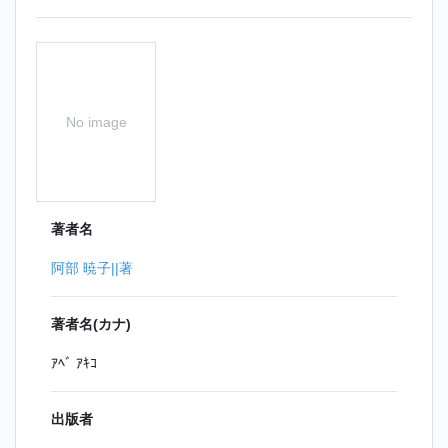
No image
著者名
阿部 暁子||著
著者名(カナ)
ｱﾍﾞ ｱｷｺ
出版者