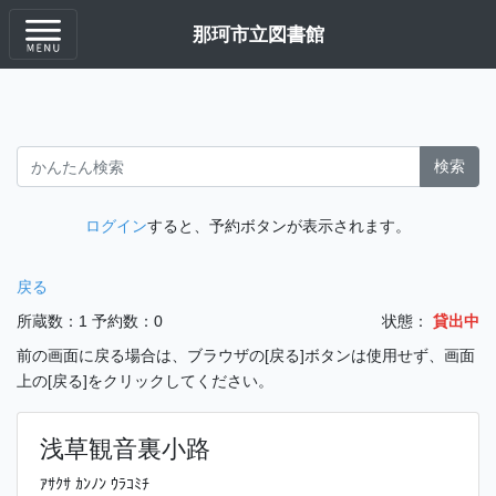
那珂市立図書館
検索
ログイン
すると、予約ボタンが表示されます。
戻る
所蔵数：1
予約数：0
状態：
貸出中
前の画面に戻る場合は、ブラウザの[戻る]ボタンは使用せず、画面
上の[戻る]をクリックしてください。
浅草観音裏小路
ｱｻｸｻ ｶﾝﾉﾝ ｳﾗｺﾐﾁ