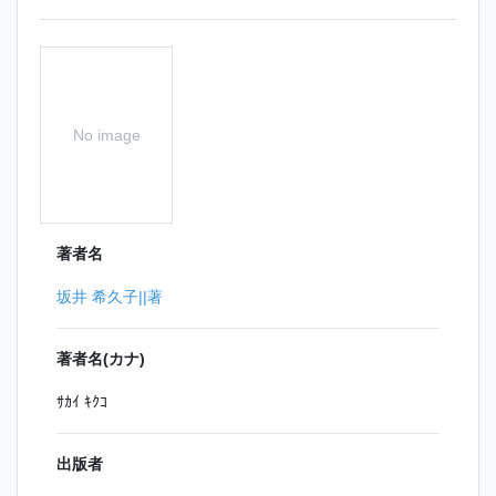
No image
著者名
坂井 希久子||著
著者名(カナ)
ｻｶｲ ｷｸｺ
出版者