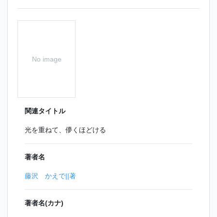
No image
関連タイトル
光を重ねて、儚くほどける
著者名
藤沢 かえで||著
著者名(カナ)