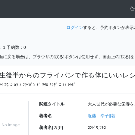
色
ログイン
すると、予約ボタンが表示
：1
予約数：0
面に戻る場合は、ブラウザの[戻る]ボタンは使用せず、画面上の[戻る]
生後半からのフライパンで作る体にいいレ
ｾｲ ｺｳﾊﾝ ｶﾗ ﾉ ﾌﾗｲﾊﾟﾝ ﾃﾞ ﾂｸﾙ ｶﾗﾀﾞ ﾆ ｲｲ ﾚｼﾋﾟ
関連タイトル
大人世代が必要な栄養を
著者名
近藤 幸子||著
No image
著者名(カナ)
ｺﾝﾄﾞｳ,ｻﾁｺ