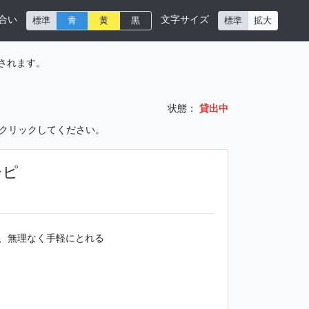
合い
文字サイズ
標準
青
黄
黒
標準
拡大
されます。
状態：
貸出中
をクリックしてください。
シピ
、無理なく手軽にとれる