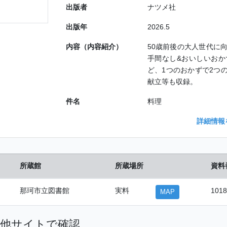
出版者
ナツメ社
出版年
2026.5
内容（内容紹介）
50歳前後の大人世代に
手間なし&おいしいおか
ど、1つのおかずで2つ
献立等も収録。
件名
料理
詳細情報
所蔵館
所蔵場所
資料
那珂市立図書館
実料
1018
MAP
他サイトで確認