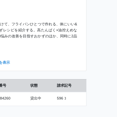
向けて、フライパンひとつで作れる、体にいい&
ずレシピを紹介する。高たんぱく×油控えめな
の悩みの改善を目指すおかずのほか、同時に2品
を表示
番号
状態
請求記号
84260
貸出中
596 ｺ