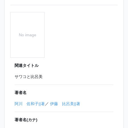
No image
関連タイトル
サワコと比呂美
著者名
阿川 佐和子||著
／
伊藤 比呂美||著
著者名(カナ)