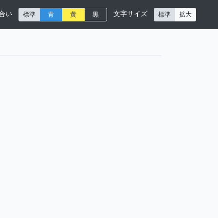
合い
文字サイズ
標準
青
黄
黒
標準
拡大