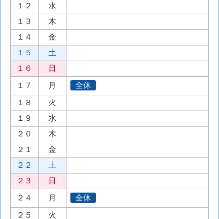
１２
水
１３
木
１４
金
１５
土
１６
日
１７
月
全休
１８
火
１９
水
２０
木
２１
金
２２
土
２３
日
２４
月
全休
２５
火