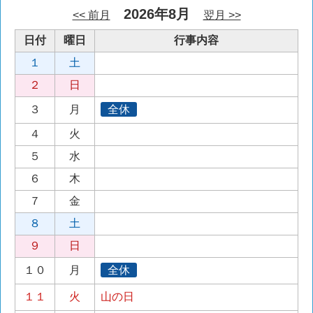
2026年8月
<< 前月
翌月 >>
日付
曜日
行事内容
１
土
２
日
３
月
全休
４
火
５
水
６
木
７
金
８
土
９
日
１０
月
全休
１１
火
山の日