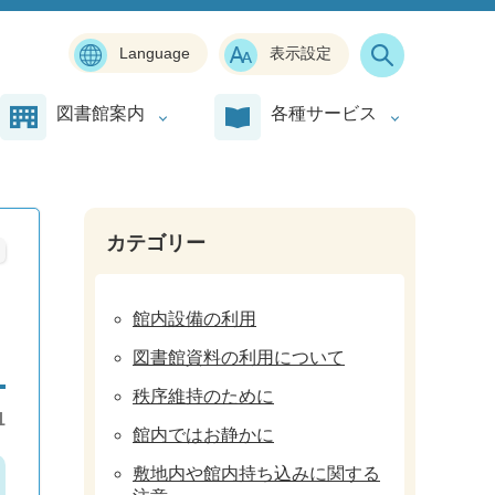
Language
表示設定
図書館案内
各種サービス
カテゴリー
館内設備の利用
図書館資料の利用について
秩序維持のために
1
館内ではお静かに
敷地内や館内持ち込みに関する