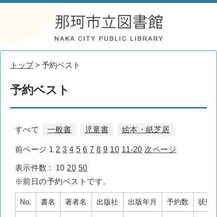
トップ
> 予約ベスト
予約ベスト
すべて
一般書
児童書
絵本・紙芝居
前ページ
1
2
3
4
5
6
7
8
9
10
11-20
次ページ
表示件数 :
10
20
50
※前日の予約ベストです。
No.
書名
著者名
出版社
出版年月
予約数
状態