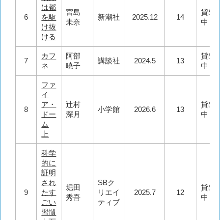
は都
宮島
貸出
6
を駆
新潮社
2025.12
14
未奈
中
け抜
ける
カフ
阿部
貸出
7
講談社
2024.5
13
ネ
暁子
中
ファ
イ
ア・
辻村
貸出
8
小学館
2026.6
13
ドー
深月
中
ム
上
科学
的に
証明
され
SBク
堀田
貸出
9
たす
リエイ
2025.7
12
秀吾
中
ごい
ティブ
習慣