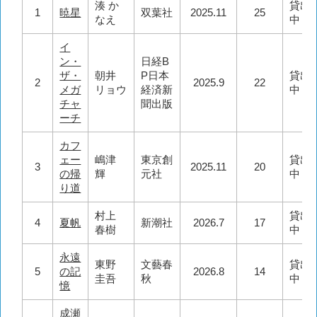
湊 か
貸出
1
暁星
双葉社
2025.11
25
なえ
中
イ
ン・
日経B
ザ・
朝井
P日本
貸出
2
2025.9
22
メガ
リョウ
経済新
中
チャ
聞出版
ーチ
カフ
ェー
嶋津
東京創
貸出
3
2025.11
20
の帰
輝
元社
中
り道
村上
貸出
4
夏帆
新潮社
2026.7
17
春樹
中
永遠
東野
文藝春
貸出
5
の記
2026.8
14
圭吾
秋
中
憶
成瀬