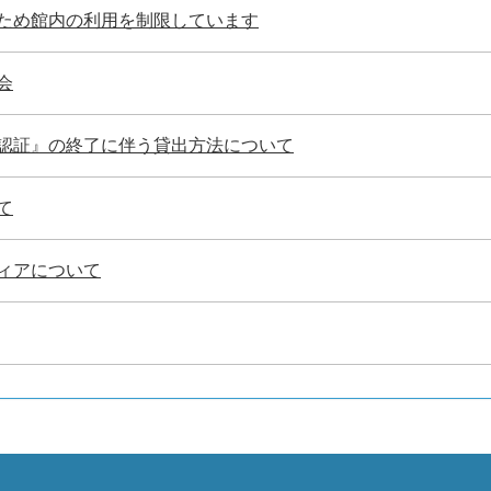
ため館内の利用を制限しています
会
認証』の終了に伴う貸出方法について
て
ィアについて